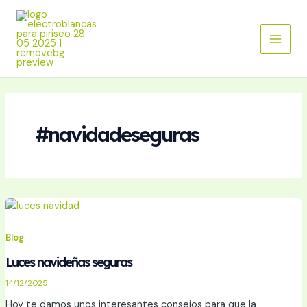
Ir
Main
al
Menu
contenido
#navidadeseguras
Blog
Luces navideñas seguras
14/12/2025
Hoy te damos unos interesantes consejos para que la