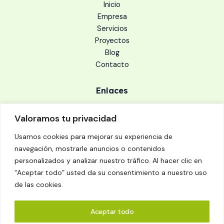
Inicio
Empresa
Servicios
Proyectos
Blog
Contacto
Enlaces
Aviso legal
Valoramos tu privacidad
Política de cookies
Política de privacidad
Usamos cookies para mejorar su experiencia de
navegación, mostrarle anuncios o contenidos
personalizados y analizar nuestro tráfico. Al hacer clic en
Dirección
“Aceptar todo” usted da su consentimiento a nuestro uso
Calle Puente Gállego, 19 Sallent de Gállego. 22640 Huesca
de las cookies.
Llámanos
: 619 069 358
Aceptar todo