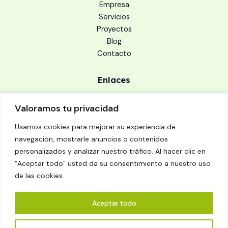
Empresa
Servicios
Proyectos
Blog
Contacto
Enlaces
Aviso legal
Valoramos tu privacidad
Política de cookies
Política de privacidad
Usamos cookies para mejorar su experiencia de
navegación, mostrarle anuncios o contenidos
personalizados y analizar nuestro tráfico. Al hacer clic en
Dirección
“Aceptar todo” usted da su consentimiento a nuestro uso
Calle Puente Gállego, 19 Sallent de Gállego. 22640 Huesca
de las cookies.
Llámanos
: 619 069 358
Aceptar todo