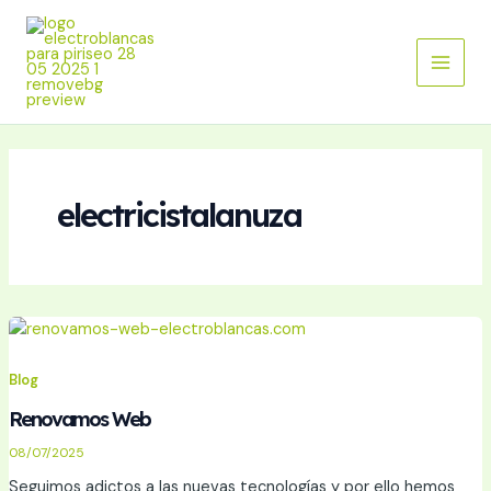
Ir
Main
al
Menu
contenido
electricistalanuza
Blog
Renovamos Web
08/07/2025
Seguimos adictos a las nuevas tecnologías y por ello hemos