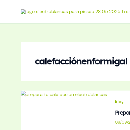
Ir
al
contenido
calefacciónenformigal
Blog
Prepar
08/09/